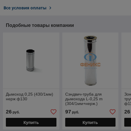
Все условия оплаты
Подобные товары компании
Дымоход 0,25 (430/1мм)
Сэндвич-труба для
Зон
нерж ф130
дымохода L-0,25 m
тру
(304/1мм+нерж.)
ф1
ф115х200
26
97
26
руб.
руб.
Купить
Купить