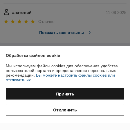
анатолий
11.08.2025
Отлично
Показать все отзывы
О нас
Обработка файлов cookie
Мы используем файлы cookies для обеспечения удобства
Контакты
пользователей портала и предоставления персональных
рекомендаций.
Вы можете настроить файлы cookies или
Доставка и оплата
отключить их.
График работы
Принять
Полная версия сайта
Отклонить
Политика обработки cookies