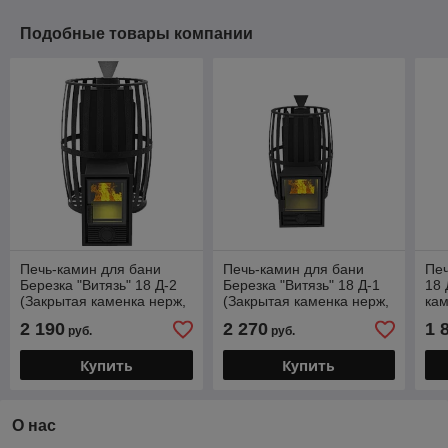
Подобные товары компании
Печь-камин для бани
Печь-камин для бани
Печ
Березка "Витязь" 18 Д-2
Березка "Витязь" 18 Д-1
18 
(Закрытая каменка нерж,
(Закрытая каменка нерж,
кам
Сетчатый кожух)
Сетчатый кожух)
кож
2 190
2 270
1 
руб.
руб.
Купить
Купить
О нас