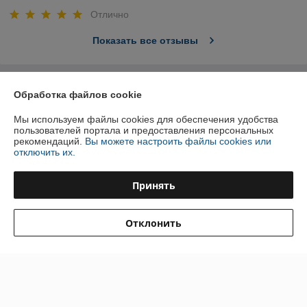
Отлично
Показать все отзывы
О нас
Обработка файлов cookie
Мы используем файлы cookies для обеспечения удобства
Контакты
пользователей портала и предоставления персональных
рекомендаций.
Вы можете настроить файлы cookies или
Доставка и оплата
отключить их.
График работы
Принять
Полная версия сайта
Отклонить
Политика обработки cookies
Сайт создан на платформе Deal.by