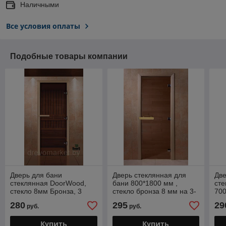
Наличными
Все условия оплаты
Подобные товары компании
Дверь для бани
Дверь стеклянная для
Две
стеклянная DoorWood,
бани 800*1800 мм ,
сте
стекло 8мм Бронза, 3
стекло бронза 8 мм на 3-
700
петли, коробка Осина
х петлях МЕТАЛЛ,
Мат
280
295
29
руб.
руб.
70*190 см
коробка осина
Купить
Купить