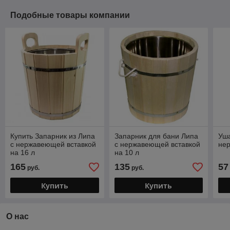
Подобные товары компании
Купить Запарник из Липа
Запарник для бани Липа
Уша
с нержавеющей вставкой
с нержавеющей вставкой
не
на 16 л
на 10 л
165
135
57
руб.
руб.
Купить
Купить
О нас