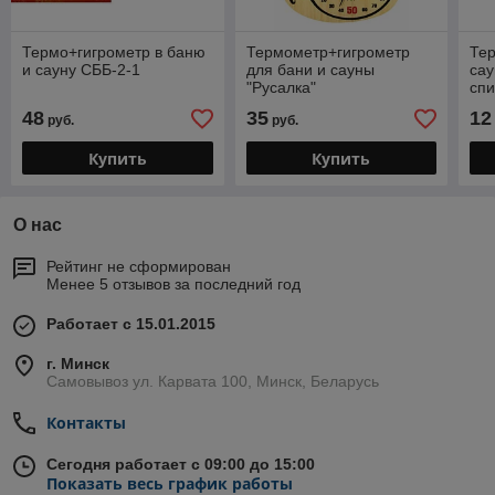
Термо+гигрометр в баню
Термометр+гигрометр
Тер
и сауну СББ-2-1
для бани и сауны
сау
"Русалка"
сп
48
35
12
руб.
руб.
Купить
Купить
О нас
Рейтинг не сформирован
Менее 5 отзывов за последний год
Работает с 15.01.2015
г. Минск
Самовывоз ул. Карвата 100, Минск, Беларусь
Контакты
Сегодня работает с 09:00 до 15:00
Показать весь график работы