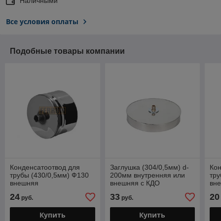
Наличными
Все условия оплаты
Подобные товары компании
Конденсатоотвод для
Заглушка (304/0,5мм) d-
Кон
трубы (430/0,5мм) Ф130
200мм внутренняя или
тру
внешняя
внешняя с КДО
вн
24
33
20
руб.
руб.
Купить
Купить