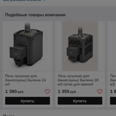
Подобные товары компании
Печь чугунная для
Печь чугунная для
Печ
бани(сауны) Былина 24
бани(сауны) Былина 18
бан
м3
м3 сетка для камней
м3
1 390
1 355
1 
руб.
руб.
Купить
Купить