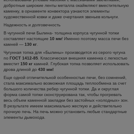
добротные широкие ленты металла окаймляют вместительную
каменку, в орнаменте конвектора узнаются элементы
художественной ковки и даже очертания звеньев кольчуги.
Надежность и долговечность
В чугунной печи Былина- толщина корпуса чугунной топки
составляет настоящие
10 мм
! Именно поэтому масса печи без
камней —
130 кг
.
Чугунная топка для «Былины» производится из серого чугуна
по
ГОСТ 1412-85
. Классическая внешняя каменка с легкостью
вместит
150 кг
камней. Глубокая топка позволяет использовать
дрова длиной до
430 мм!
Еще одной отличительной особенностью печи, без сомнений,
стала максимально возможная площадь теплообмена за счет
большого количества ребер чугунной топки. Да и округлая
форма самой топки сконструирована так, чтобы прогревать
весь объем каменной закладки без застойных «холодных» зон.
В результате имеем максимально жесткую и действительно
прочную печь. На печь можно установить любые стандартные
элементы дымохода.