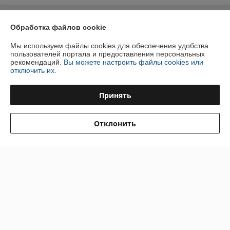
О нас
Обработка файлов cookie
Мы используем файлы cookies для обеспечения удобства
Контакты
пользователей портала и предоставления персональных
рекомендаций.
Вы можете настроить файлы cookies или
Доставка и оплата
отключить их.
График работы
Принять
Полная версия сайта
Отклонить
Политика обработки cookies
Сайт создан на платформе Deal.by
Информация для покупателя
Индивидуальный предприниматель:
ИП Белоусов Александр
Вячеславович
Витебская обл, Оршанский р-н, д. Брюхово д.6а, кв. 21