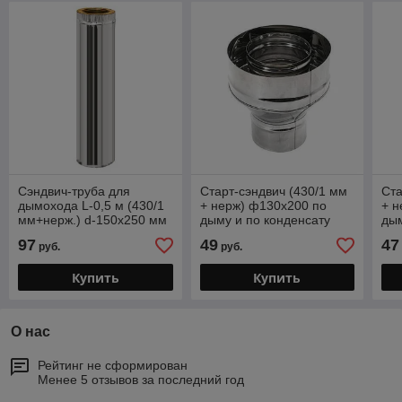
Сэндвич-труба для
Старт-сэндвич (430/1 мм
Ста
дымохода L-0,5 м (430/1
+ нерж) ф130х200 по
+ н
мм+нерж.) d-150х250 мм
дыму и по конденсату
дым
97
49
47
руб.
руб.
Купить
Купить
О нас
Рейтинг не сформирован
Менее 5 отзывов за последний год