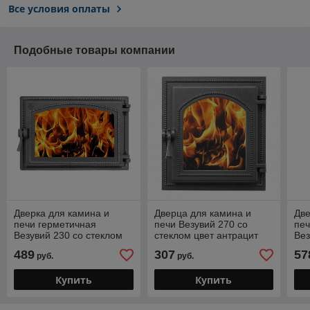
Все условия оплаты
Подобные товары компании
Дверка для камина и
Дверца для камина и
Две
печи герметичная
печи Везувий 270 со
печ
Везувий 230 со стеклом
стеклом цвет антрацит
Вез
(цвет Антрацит)
(цв
489
307
57
руб.
руб.
Купить
Купить