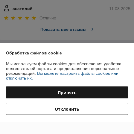
анатолий
11.08.2025
Отлично
Показать все отзывы
О нас
Обработка файлов cookie
Мы используем файлы cookies для обеспечения удобства
Контакты
пользователей портала и предоставления персональных
рекомендаций.
Вы можете настроить файлы cookies или
Доставка и оплата
отключить их.
График работы
Принять
Полная версия сайта
Отклонить
Политика обработки cookies